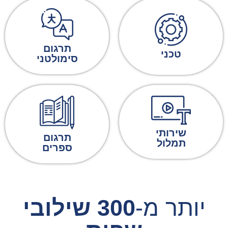
תרגום
טכני
סימולטני
שירותי
תרגום
תמלול
ספרים
יותר מ-
300 שילובי