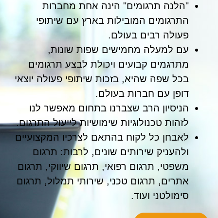
"הלנה תרגומים" הינה אחת מחברות
התרגומים המובילות בארץ עם שיתופי
פעולה רבים בעולם.
עם למעלה מחמישים שפות שונות,
מתרגמים קבועים ויכולת לבצע תרגומים
בכל שפה שהיא, בזכות שיתופי פעולה יוצאי
דופן עם חברות בעולם.
הניסיון הרב שצברנו בתחום מאפשר לנו
לזהות טכנולוגיות שימושיות לייעול התרגום.
לאבחן כל לקוח בהתאם לצרכיו המקצועיים
ולהעניק שירותים שונים, לרבות: תרגום
משפטי, תרגום רפואי, תרגום שיווקי, תרגום
אתרים, תרגום טכני, שירותי תמלול, תרגום
סימולטני ועוד.