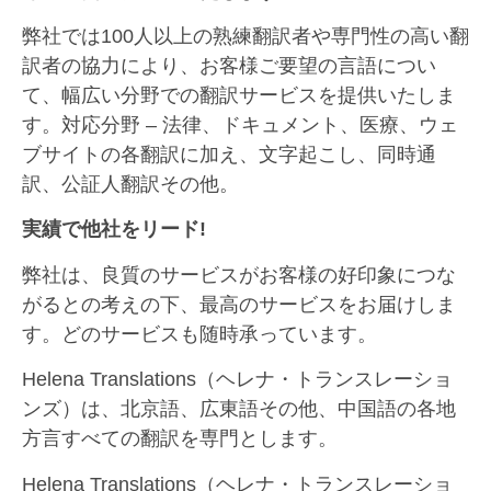
弊社では100人以上の熟練翻訳者や専門性の高い翻
訳者の協力により、お客様ご要望の言語につい
て、幅広い分野での翻訳サービスを提供いたしま
す。対応分野 – 法律、ドキュメント、医療、ウェ
ブサイトの各翻訳に加え、文字起こし、同時通
訳、公証人翻訳その他。
実績で他社をリード!
弊社は、良質のサービスがお客様の好印象につな
がるとの考えの下、最高のサービスをお届けしま
す。どのサービスも随時承っています。
Helena Translations（ヘレナ・トランスレーショ
ンズ）は、北京語、広東語その他、中国語の各地
方言すべての翻訳を専門とします。
Helena Translations（ヘレナ・トランスレーショ