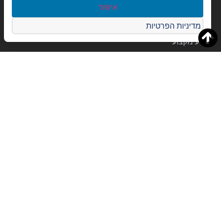
קישורים שימושיים
אישור
דרושים
מדיניות הפרטיות
מידע מקצועי
Email Express
לקוחות ממליצים
רכישה מאובטחת בכרטיס אשראי
כל הזכויות שמורות להלנה תרגומים בע”מ
אתרים נוספים מבית הלנה תרגומים