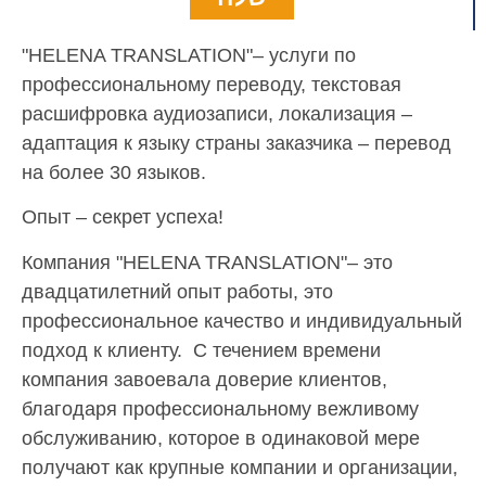
"HELENA TRANSLATION"– услуги по
профессиональному переводу, текстовая
расшифровка аудиозаписи, локализация –
адаптация к языку страны заказчика – перевод
на более 30 языков.
Опыт – секрет успеха!
Компания "HELENA TRANSLATION"– это
двадцатилетний опыт работы, это
профессиональное качество и индивидуальный
подход к клиенту. С течением времени
компания завоевала доверие клиентов,
благодаря профессиональному вежливому
обслуживанию, которое в одинаковой мере
получают как крупные компании и организации,