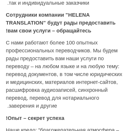
так и индивидуальные заказчики.
Сотрудники компании "HELENA
TRANSLATION"
будут рады предоставить
вам свои услуги – обращайтесь!
С нами работают более 100 опытных
профессиональных переводчиков. Мы будем
рады предоставить вам наши услуги по
переводу – на любом языке и на любую тему:
перевод документов, в том числе юридических
и медицинских, материалов интернет-сайтов,
расшифровка аудиозаписей, синхронный
перевод, перевод для нотариального
заверения и другие.
Опыт – секрет успеха!
Наше кредо: "благожелательная атмосфера –