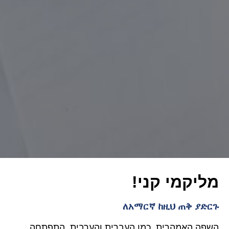
מליקמי קני!
ለአማርኛ ከዚህ ጠቅ ያድርጉ
השפה האמהרית, כמו העברית והערבית, התפתחה