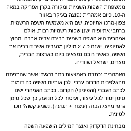
ממשפחת השפות השמיות ומקורה בקרן אפריקה במאה
ה-10. כיום אמהרית נפוצה בעיקר באזור
צפון-מרכז אתיופיה, שם היא משמשת השפה הרשמית.
ברחבי אתיופיה ישנן שפות רשמיות רבות, אולם
אמהרית היא השפה רשמית בבירה אדיס אבבה. מחוץ
לאתיופיה, ישנם כ-2.7 מיליון מהגרים אשר דוברים את
השפה, כאשר רובם נמצאים כיום בארצות-הברית,
מצרים, ישראל ושוודיה.
האמהרית נכתבת באמצעות כתב ה"געז" אשר שהתפתח
מהאלפבית הדרום ערבי. לכן אותיות השפה כה דומות
לכתב העברי (והפיניקי) הקדום. בכתב האמהרי ישנו
סימן יסוד לכל עיצור, ועיטור לכל תנועה, כך שכל סימן
גרפי מייצג הברה (עיצור + תנועה). נשמע קשה? חכו
לסינית.
מבחינת הדקדוק ואוצר המילים הושפעה השפה